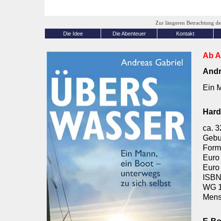
Zur längeren Betrachtung de
Die Idee
Die Abenteuer
Kontakt
Ab Ap
Andr
Ein M
Hard
ca. 3
Gebu
Form
Euro
Euro
ISBN
WG 1
Mens